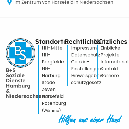
Im Zentrum von Harsefeld in Niedersachsen
Standorte
Rechtliches
Nützliches
HH-Mitte
Impressum
Einblicke
HH-
Datenschutz
Projekte
Borgfelde
Cookie-
Infomaterial
HH-
Einstellungen
Kontakt
B+S
Soziale
Harburg
Hinweisgeber­
Karriere
Dienste
Stade
schutzgesetz
Hamburg
Zeven
&
Niedersachsen
Harsefeld
Rotenburg
(Wümme)
Hilfen aus einer Hand